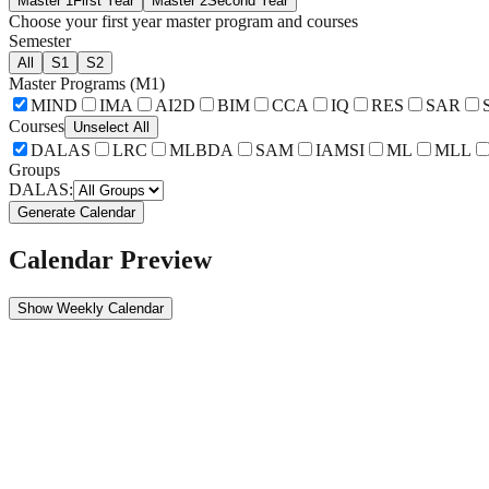
Master 1
First Year
Master 2
Second Year
Choose your first year master program and courses
Semester
All
S1
S2
Master Programs (
M1
)
MIND
IMA
AI2D
BIM
CCA
IQ
RES
SAR
Courses
Unselect All
DALAS
LRC
MLBDA
SAM
IAMSI
ML
MLL
Groups
DALAS
:
Generate Calendar
Calendar Preview
Show
Weekly Calendar